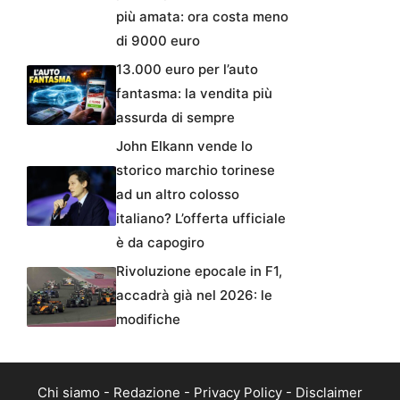
più amata: ora costa meno
di 9000 euro
13.000 euro per l’auto
fantasma: la vendita più
assurda di sempre
John Elkann vende lo
storico marchio torinese
ad un altro colosso
italiano? L’offerta ufficiale
è da capogiro
Rivoluzione epocale in F1,
accadrà già nel 2026: le
modifiche
Chi siamo
-
Redazione
-
Privacy Policy
-
Disclaimer