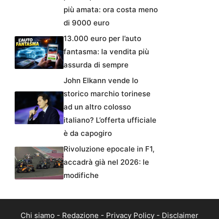
più amata: ora costa meno
di 9000 euro
13.000 euro per l’auto
fantasma: la vendita più
assurda di sempre
John Elkann vende lo
storico marchio torinese
ad un altro colosso
italiano? L’offerta ufficiale
è da capogiro
Rivoluzione epocale in F1,
accadrà già nel 2026: le
modifiche
Chi siamo
-
Redazione
-
Privacy Policy
-
Disclaimer