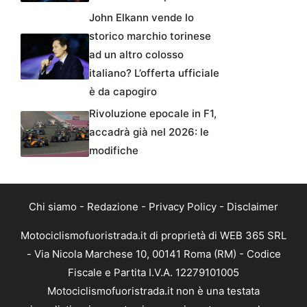
John Elkann vende lo
storico marchio torinese
ad un altro colosso
italiano? L’offerta ufficiale
è da capogiro
Rivoluzione epocale in F1,
accadrà già nel 2026: le
modifiche
Chi siamo
-
Redazione
-
Privacy Policy
-
Disclaimer
Motociclismofuoristrada.it di proprietà di WEB 365 SRL
- Via Nicola Marchese 10, 00141 Roma (RM) - Codice
Fiscale e Partita I.V.A. 12279101005
Motociclismofuoristrada.it non è una testata