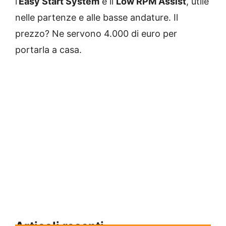
l’
Easy Start System
e il
Low RPM Assist
, utile
nelle partenze e alle basse andature. Il
prezzo? Ne servono 4.000 di euro per
portarla a casa.