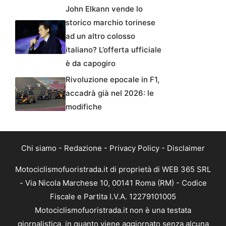
John Elkann vende lo
storico marchio torinese
ad un altro colosso
italiano? L’offerta ufficiale
è da capogiro
Rivoluzione epocale in F1,
accadrà già nel 2026: le
modifiche
Chi siamo
-
Redazione
-
Privacy Policy
-
Disclaimer
Motociclismofuoristrada.it di proprietà di WEB 365 SRL
- Via Nicola Marchese 10, 00141 Roma (RM) - Codice
Fiscale e Partita I.V.A. 12279101005
Motociclismofuoristrada.it non è una testata
giornalistica, in quanto viene aggiornato senza alcuna