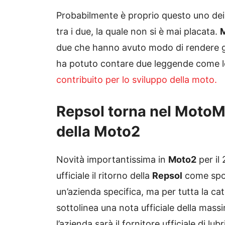
Probabilmente è proprio questo uno dei d
tra i due, la quale non si è mai placata.
M
due che hanno avuto modo di rendere g
ha potuto contare due leggende come l
contribuito per lo sviluppo della moto.
Repsol torna nel MotoM
della Moto2
Novità importantissima in
Moto2
per il
ufficiale il ritorno della
Repsol
come spon
un’azienda specifica, ma per tutta la cate
sottolinea una nota ufficiale della mas
l’azienda sarà il fornitore ufficiale di lu