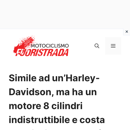
Vai
al
MENU
contenuto
Simile ad un’Harley-
Davidson, ma ha un
motore 8 cilindri
indistruttibile e costa