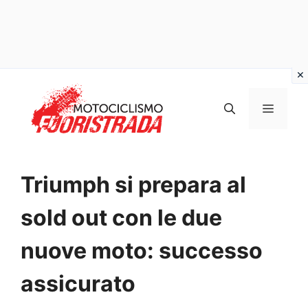
Vai
al
MENU
contenuto
Triumph si prepara al
sold out con le due
nuove moto: successo
assicurato