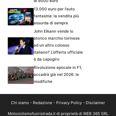
di 9000 euro
13.000 euro per l’auto
fantasma: la vendita più
assurda di sempre
John Elkann vende lo
storico marchio torinese
ad un altro colosso
italiano? L’offerta ufficiale
è da capogiro
Rivoluzione epocale in F1,
accadrà già nel 2026: le
modifiche
Chi siamo
-
Redazione
-
Privacy Policy
-
Disclaimer
Motociclismofuoristrada.it di proprietà di WEB 365 SRL