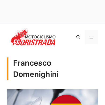
Vai
al
MENU
contenuto
Francesco
Domenighini